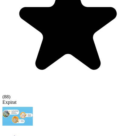
(
88
)
Expirat