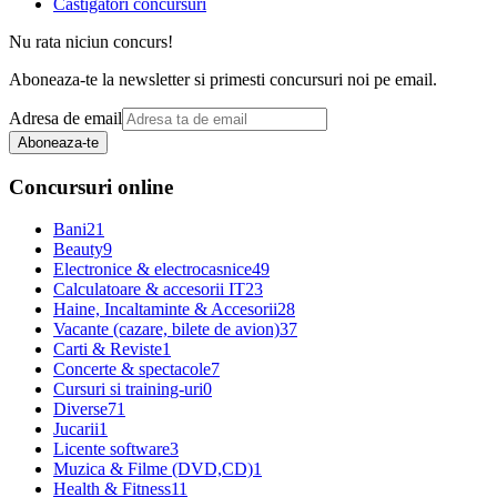
Castigatori concursuri
Nu rata niciun concurs!
Aboneaza-te la newsletter si primesti concursuri noi pe email.
Adresa de email
Aboneaza-te
Concursuri online
Bani
21
Beauty
9
Electronice & electrocasnice
49
Calculatoare & accesorii IT
23
Haine, Incaltaminte & Accesorii
28
Vacante (cazare, bilete de avion)
37
Carti & Reviste
1
Concerte & spectacole
7
Cursuri si training-uri
0
Diverse
71
Jucarii
1
Licente software
3
Muzica & Filme (DVD,CD)
1
Health & Fitness
11