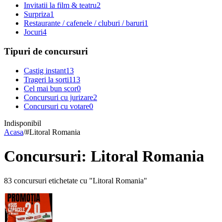
Invitatii la film & teatru
2
Surpriza
1
Restaurante / cafenele / cluburi / baruri
1
Jocuri
4
Tipuri de concursuri
Castig instant
13
Trageri la sorti
113
Cel mai bun scor
0
Concursuri cu jurizare
2
Concursuri cu votare
0
Indisponibil
Acasa
/
#
Litoral Romania
Concursuri: Litoral Romania
83 concursuri etichetate cu "Litoral Romania"