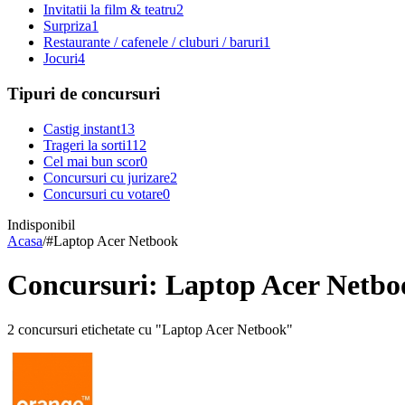
Invitatii la film & teatru
2
Surpriza
1
Restaurante / cafenele / cluburi / baruri
1
Jocuri
4
Tipuri de concursuri
Castig instant
13
Trageri la sorti
112
Cel mai bun scor
0
Concursuri cu jurizare
2
Concursuri cu votare
0
Indisponibil
Acasa
/
#
Laptop Acer Netbook
Concursuri: Laptop Acer Netbo
2 concursuri etichetate cu "Laptop Acer Netbook"