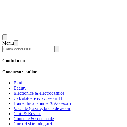
Meniu
Contul meu
Concursuri online
Bani
Beauty
Electronice & electrocasnice
Calculatoare & accesorii IT
Haine, Incaltaminte & Accesorii
Vacante (cazare, bilete de avion)
Carti & Reviste
Concerte & spectacole
Cursuri si training-uri