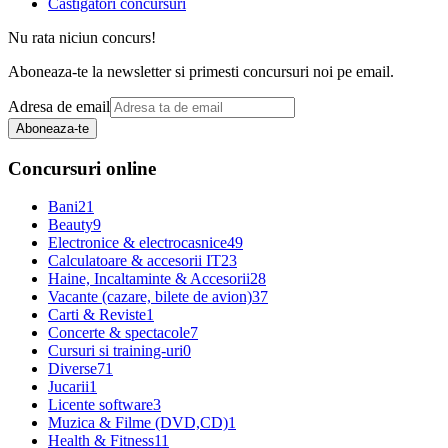
Castigatori concursuri
Nu rata niciun concurs!
Aboneaza-te la newsletter si primesti concursuri noi pe email.
Adresa de email
Aboneaza-te
Concursuri online
Bani
21
Beauty
9
Electronice & electrocasnice
49
Calculatoare & accesorii IT
23
Haine, Incaltaminte & Accesorii
28
Vacante (cazare, bilete de avion)
37
Carti & Reviste
1
Concerte & spectacole
7
Cursuri si training-uri
0
Diverse
71
Jucarii
1
Licente software
3
Muzica & Filme (DVD,CD)
1
Health & Fitness
11