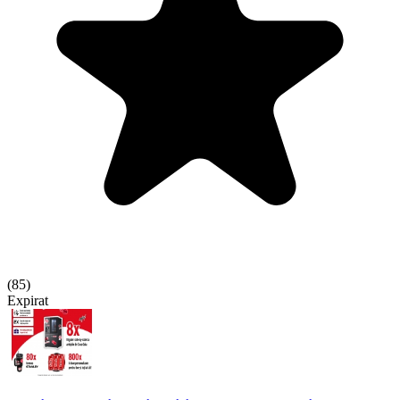
(
85
)
Expirat