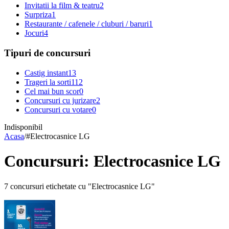
Invitatii la film & teatru
2
Surpriza
1
Restaurante / cafenele / cluburi / baruri
1
Jocuri
4
Tipuri de concursuri
Castig instant
13
Trageri la sorti
112
Cel mai bun scor
0
Concursuri cu jurizare
2
Concursuri cu votare
0
Indisponibil
Acasa
/
#
Electrocasnice LG
Concursuri: Electrocasnice LG
7 concursuri etichetate cu "Electrocasnice LG"