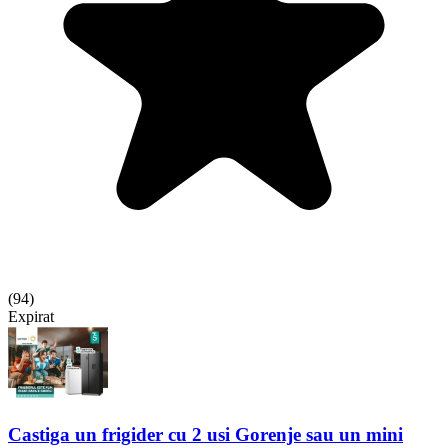
(
94
)
Expirat
Castiga un frigider cu 2 usi Gorenje sau un mini