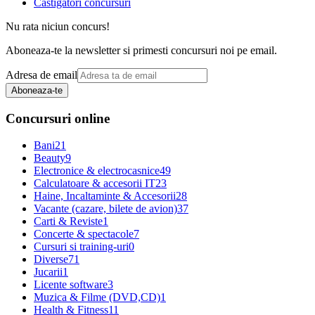
Castigatori concursuri
Nu rata niciun concurs!
Aboneaza-te la newsletter si primesti concursuri noi pe email.
Adresa de email
Aboneaza-te
Concursuri online
Bani
21
Beauty
9
Electronice & electrocasnice
49
Calculatoare & accesorii IT
23
Haine, Incaltaminte & Accesorii
28
Vacante (cazare, bilete de avion)
37
Carti & Reviste
1
Concerte & spectacole
7
Cursuri si training-uri
0
Diverse
71
Jucarii
1
Licente software
3
Muzica & Filme (DVD,CD)
1
Health & Fitness
11