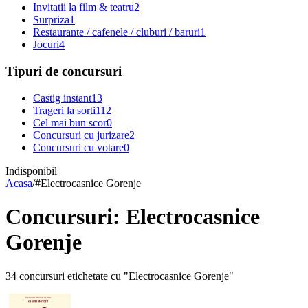
Invitatii la film & teatru
2
Surpriza
1
Restaurante / cafenele / cluburi / baruri
1
Jocuri
4
Tipuri de concursuri
Castig instant
13
Trageri la sorti
112
Cel mai bun scor
0
Concursuri cu jurizare
2
Concursuri cu votare
0
Indisponibil
Acasa
/
#
Electrocasnice Gorenje
Concursuri: Electrocasnice
Gorenje
34 concursuri etichetate cu "Electrocasnice Gorenje"