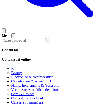
Meniu
Contul meu
Concursuri online
Bani
Beauty
Electronice & electrocasnice
Calculatoare & accesorii IT
Haine, Incaltaminte & Accesorii
Vacante (cazare, bilete de avion)
Carti & Reviste
Concerte & spectacole
Cursuri si training-uri