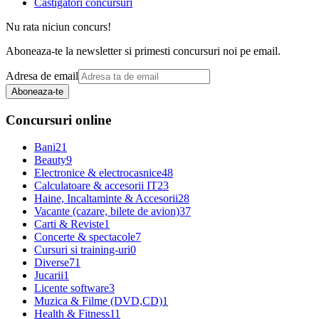
Castigatori concursuri
Nu rata niciun concurs!
Aboneaza-te la newsletter si primesti concursuri noi pe email.
Adresa de email
Aboneaza-te
Concursuri online
Bani
21
Beauty
9
Electronice & electrocasnice
48
Calculatoare & accesorii IT
23
Haine, Incaltaminte & Accesorii
28
Vacante (cazare, bilete de avion)
37
Carti & Reviste
1
Concerte & spectacole
7
Cursuri si training-uri
0
Diverse
71
Jucarii
1
Licente software
3
Muzica & Filme (DVD,CD)
1
Health & Fitness
11