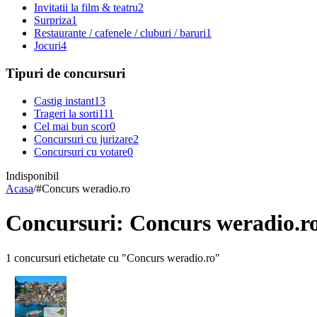
Invitatii la film & teatru
2
Surpriza
1
Restaurante / cafenele / cluburi / baruri
1
Jocuri
4
Tipuri de concursuri
Castig instant
13
Trageri la sorti
111
Cel mai bun scor
0
Concursuri cu jurizare
2
Concursuri cu votare
0
Indisponibil
Acasa
/
#
Concurs weradio.ro
Concursuri: Concurs weradio.r
1 concursuri etichetate cu "Concurs weradio.ro"