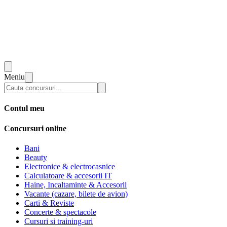
Meniu
Contul meu
Concursuri online
Bani
Beauty
Electronice & electrocasnice
Calculatoare & accesorii IT
Haine, Incaltaminte & Accesorii
Vacante (cazare, bilete de avion)
Carti & Reviste
Concerte & spectacole
Cursuri si training-uri