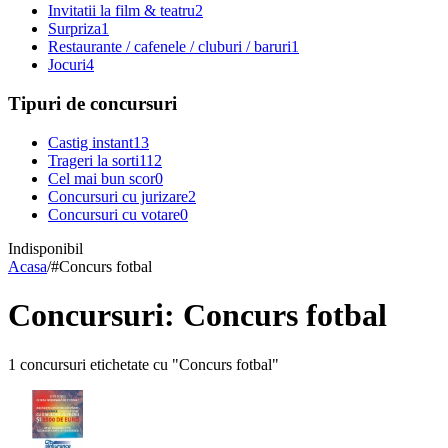
Invitatii la film & teatru
2
Surpriza
1
Restaurante / cafenele / cluburi / baruri
1
Jocuri
4
Tipuri de concursuri
Castig instant
13
Trageri la sorti
112
Cel mai bun scor
0
Concursuri cu jurizare
2
Concursuri cu votare
0
Indisponibil
Acasa
/
#
Concurs fotbal
Concursuri: Concurs fotbal
1 concursuri etichetate cu "Concurs fotbal"