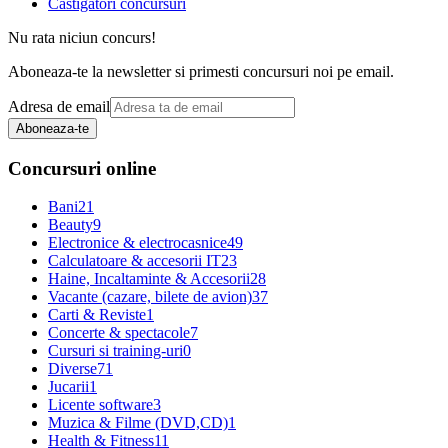
Castigatori concursuri
Nu rata niciun concurs!
Aboneaza-te la newsletter si primesti concursuri noi pe email.
Adresa de email
Aboneaza-te
Concursuri online
Bani
21
Beauty
9
Electronice & electrocasnice
49
Calculatoare & accesorii IT
23
Haine, Incaltaminte & Accesorii
28
Vacante (cazare, bilete de avion)
37
Carti & Reviste
1
Concerte & spectacole
7
Cursuri si training-uri
0
Diverse
71
Jucarii
1
Licente software
3
Muzica & Filme (DVD,CD)
1
Health & Fitness
11