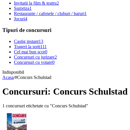
Invitatii la film & teatru
2
Surpriza
1
Restaurante / cafenele / cluburi / baruri
1
Jocuri
4
Tipuri de concursuri
Castig instant
13
Trageri la sorti
111
Cel mai bun scor
0
Concursuri cu jurizare
2
Concursuri cu votare
0
Indisponibil
Acasa
/
#
Concurs Schulstad
Concursuri: Concurs Schulstad
1 concursuri etichetate cu "Concurs Schulstad"