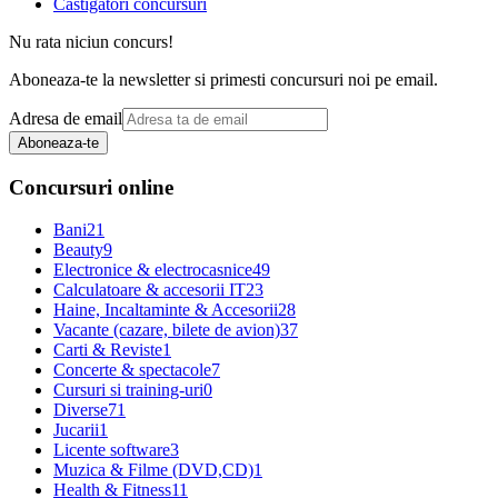
Castigatori concursuri
Nu rata niciun concurs!
Aboneaza-te la newsletter si primesti concursuri noi pe email.
Adresa de email
Aboneaza-te
Concursuri online
Bani
21
Beauty
9
Electronice & electrocasnice
49
Calculatoare & accesorii IT
23
Haine, Incaltaminte & Accesorii
28
Vacante (cazare, bilete de avion)
37
Carti & Reviste
1
Concerte & spectacole
7
Cursuri si training-uri
0
Diverse
71
Jucarii
1
Licente software
3
Muzica & Filme (DVD,CD)
1
Health & Fitness
11