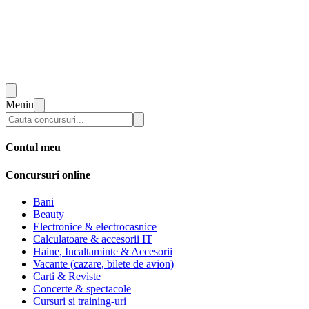
Meniu
Contul meu
Concursuri online
Bani
Beauty
Electronice & electrocasnice
Calculatoare & accesorii IT
Haine, Incaltaminte & Accesorii
Vacante (cazare, bilete de avion)
Carti & Reviste
Concerte & spectacole
Cursuri si training-uri