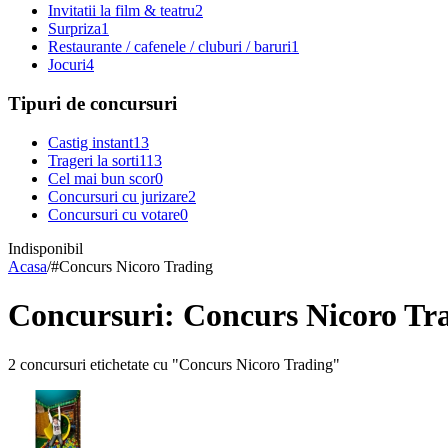
Invitatii la film & teatru
2
Surpriza
1
Restaurante / cafenele / cluburi / baruri
1
Jocuri
4
Tipuri de concursuri
Castig instant
13
Trageri la sorti
113
Cel mai bun scor
0
Concursuri cu jurizare
2
Concursuri cu votare
0
Indisponibil
Acasa
/
#
Concurs Nicoro Trading
Concursuri: Concurs Nicoro Tr
2 concursuri etichetate cu "Concurs Nicoro Trading"