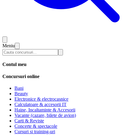
Meniu
Contul meu
Concursuri online
Bani
Beauty
Electronice & electrocasnice
Calculatoare & accesorii IT
Haine, Incaltaminte & Accesorii
Vacante (cazare, bilete de avion)
Carti & Reviste
Concerte & spectacole
Cursuri si training-uri