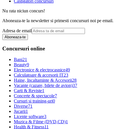
Castigatori concursuri
Nu rata niciun concurs!
Aboneaza-te la newsletter si primesti concursuri noi pe email.
Adresa de email
Aboneaza-te
Concursuri online
Bani
21
Beauty
9
Electronice & electrocasnice
49
Calculatoare & accesorii IT
23
Haine, Incaltaminte & Accesorii
28
Vacante (cazare, bilete de avion)
37
Carti & Reviste
1
Concerte & spectacole
7
Cursuri si training-uri
0
Diverse
71
Jucarii
1
Licente software
3
Muzica & Filme (DVD,CD)
1
Health & Fitness
11