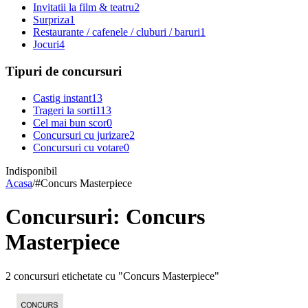
Invitatii la film & teatru
2
Surpriza
1
Restaurante / cafenele / cluburi / baruri
1
Jocuri
4
Tipuri de concursuri
Castig instant
13
Trageri la sorti
113
Cel mai bun scor
0
Concursuri cu jurizare
2
Concursuri cu votare
0
Indisponibil
Acasa
/
#
Concurs Masterpiece
Concursuri: Concurs
Masterpiece
2 concursuri etichetate cu "Concurs Masterpiece"