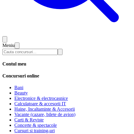
Meniu
Contul meu
Concursuri online
Bani
Beauty
Electronice & electrocasnice
Calculatoare & accesorii IT
Haine, Incaltaminte & Accesorii
Vacante (cazare, bilete de avion)
Carti & Reviste
Concerte & spectacole
Cursuri si training-uri