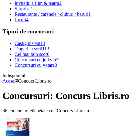
Invitatii la film & teatru
2
Surpriza
1
Restaurante / cafenele / cluburi / baruri
1
Jocuri
4
Tipuri de concursuri
Castig instant
13
Trageri la sorti
113
Cel mai bun scor
0
Concursuri cu jurizare
2
Concursuri cu votare
0
Indisponibil
Acasa
/
#
Concurs Libris.ro
Concursuri: Concurs Libris.ro
66 concursuri etichetate cu "Concurs Libris.ro"