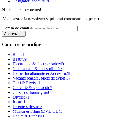
Castigatori concursuri
Nu rata niciun concurs!
Aboneaza-te la newsletter si primesti concursuri noi pe email.
Adresa de email
Aboneaza-te
Concursuri online
Bani
21
Beauty
9
Electronice & electrocasnice
49
Calculatoare & accesorii IT
23
Haine, Incaltaminte & Accesorii
28
Vacante (cazare, bilete de avion)
37
Carti & Reviste
1
Concerte & spectacole
7
Cursuri si training-uri
0
Diverse
71
Jucarii
1
Licente software
3
Muzica & Filme (DVD,CD)
1
Health & Fitness
11