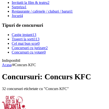
Invitatii la film & teatru
2
Surpriza
1
Restaurante / cafenele / cluburi / baruri
1
Jocuri
4
Tipuri de concursuri
Castig instant
13
Trageri la sorti
113
Cel mai bun scor
0
Concursuri cu jurizare
2
Concursuri cu votare
0
Indisponibil
Acasa
/
#
Concurs KFC
Concursuri: Concurs KFC
32 concursuri etichetate cu "Concurs KFC"