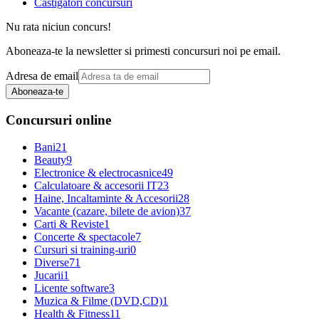
Castigatori concursuri
Nu rata niciun concurs!
Aboneaza-te la newsletter si primesti concursuri noi pe email.
Adresa de email
Aboneaza-te
Concursuri online
Bani
21
Beauty
9
Electronice & electrocasnice
49
Calculatoare & accesorii IT
23
Haine, Incaltaminte & Accesorii
28
Vacante (cazare, bilete de avion)
37
Carti & Reviste
1
Concerte & spectacole
7
Cursuri si training-uri
0
Diverse
71
Jucarii
1
Licente software
3
Muzica & Filme (DVD,CD)
1
Health & Fitness
11