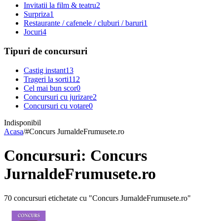
Invitatii la film & teatru
2
Surpriza
1
Restaurante / cafenele / cluburi / baruri
1
Jocuri
4
Tipuri de concursuri
Castig instant
13
Trageri la sorti
112
Cel mai bun scor
0
Concursuri cu jurizare
2
Concursuri cu votare
0
Indisponibil
Acasa
/
#
Concurs JurnaldeFrumusete.ro
Concursuri: Concurs
JurnaldeFrumusete.ro
70 concursuri etichetate cu "Concurs JurnaldeFrumusete.ro"