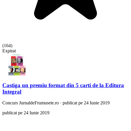
(
164
)
Expirat
Castiga un premiu format din 5 carti de la Editura
Integral
Concurs
JurnaldeFrumusete.ro
·
publicat pe 24 Iunie 2019
publicat pe 24 Iunie 2019