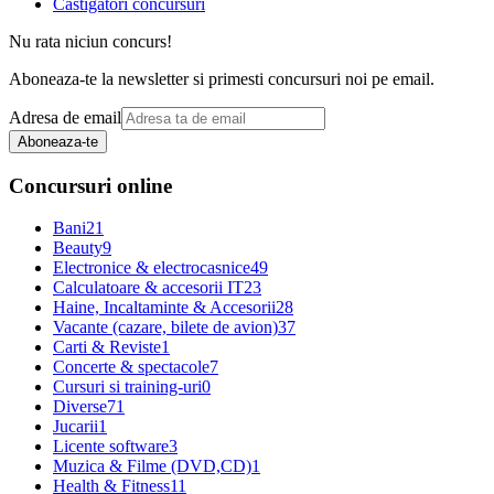
Castigatori concursuri
Nu rata niciun concurs!
Aboneaza-te la newsletter si primesti concursuri noi pe email.
Adresa de email
Aboneaza-te
Concursuri online
Bani
21
Beauty
9
Electronice & electrocasnice
49
Calculatoare & accesorii IT
23
Haine, Incaltaminte & Accesorii
28
Vacante (cazare, bilete de avion)
37
Carti & Reviste
1
Concerte & spectacole
7
Cursuri si training-uri
0
Diverse
71
Jucarii
1
Licente software
3
Muzica & Filme (DVD,CD)
1
Health & Fitness
11