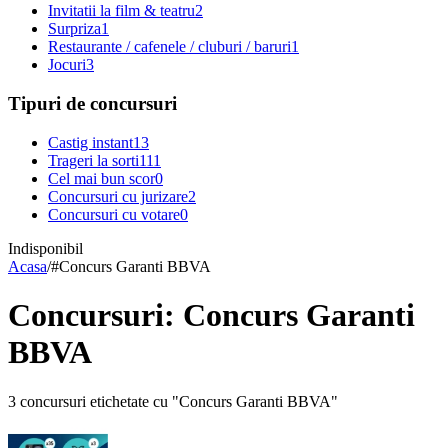
Invitatii la film & teatru
2
Surpriza
1
Restaurante / cafenele / cluburi / baruri
1
Jocuri
3
Tipuri de concursuri
Castig instant
13
Trageri la sorti
111
Cel mai bun scor
0
Concursuri cu jurizare
2
Concursuri cu votare
0
Indisponibil
Acasa
/
#
Concurs Garanti BBVA
Concursuri: Concurs Garanti
BBVA
3 concursuri etichetate cu "Concurs Garanti BBVA"