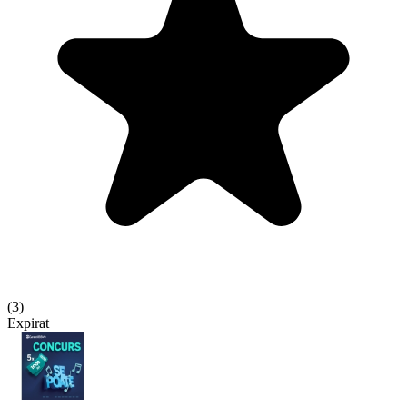
(
3
)
Expirat