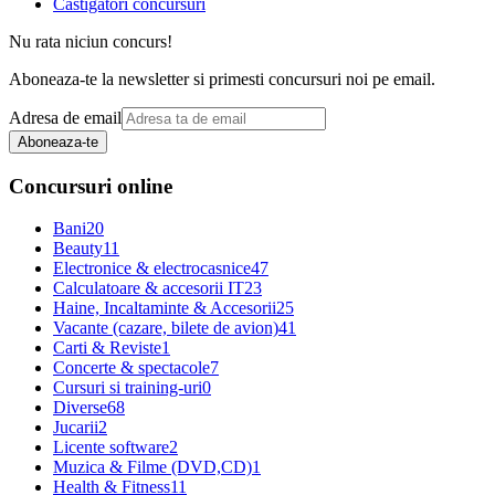
Castigatori concursuri
Nu rata niciun concurs!
Aboneaza-te la newsletter si primesti concursuri noi pe email.
Adresa de email
Aboneaza-te
Concursuri online
Bani
20
Beauty
11
Electronice & electrocasnice
47
Calculatoare & accesorii IT
23
Haine, Incaltaminte & Accesorii
25
Vacante (cazare, bilete de avion)
41
Carti & Reviste
1
Concerte & spectacole
7
Cursuri si training-uri
0
Diverse
68
Jucarii
2
Licente software
2
Muzica & Filme (DVD,CD)
1
Health & Fitness
11