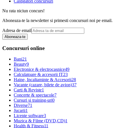
Castigatori concursuri
Nu rata niciun concurs!
Aboneaza-te la newsletter si primesti concursuri noi pe email.
Adresa de email
Aboneaza-te
Concursuri online
Bani
21
Beauty
9
Electronice & electrocasnice
49
Calculatoare & accesorii IT
23
Haine, Incaltaminte & Accesorii
28
Vacante (cazare, bilete de avion)
37
Carti & Reviste
1
Concerte & spectacole
7
Cursuri si training-uri
0
Diverse
71
Jucarii
1
Licente software
3
Muzica & Filme (DVD,CD)
1
Health & Fitness
11