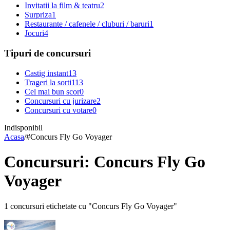
Invitatii la film & teatru
2
Surpriza
1
Restaurante / cafenele / cluburi / baruri
1
Jocuri
4
Tipuri de concursuri
Castig instant
13
Trageri la sorti
113
Cel mai bun scor
0
Concursuri cu jurizare
2
Concursuri cu votare
0
Indisponibil
Acasa
/
#
Concurs Fly Go Voyager
Concursuri: Concurs Fly Go
Voyager
1 concursuri etichetate cu "Concurs Fly Go Voyager"