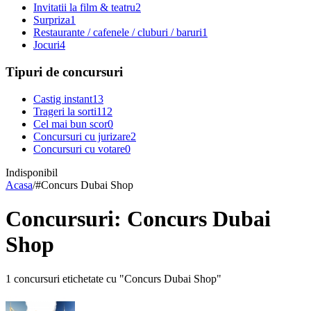
Invitatii la film & teatru
2
Surpriza
1
Restaurante / cafenele / cluburi / baruri
1
Jocuri
4
Tipuri de concursuri
Castig instant
13
Trageri la sorti
112
Cel mai bun scor
0
Concursuri cu jurizare
2
Concursuri cu votare
0
Indisponibil
Acasa
/
#
Concurs Dubai Shop
Concursuri: Concurs Dubai
Shop
1 concursuri etichetate cu "Concurs Dubai Shop"