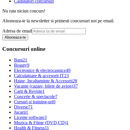
Castigatori concursuri
Nu rata niciun concurs!
Aboneaza-te la newsletter si primesti concursuri noi pe email.
Adresa de email
Aboneaza-te
Concursuri online
Bani
21
Beauty
9
Electronice & electrocasnice
49
Calculatoare & accesorii IT
23
Haine, Incaltaminte & Accesorii
28
Vacante (cazare, bilete de avion)
37
Carti & Reviste
1
Concerte & spectacole
7
Cursuri si training-uri
0
Diverse
71
Jucarii
1
Licente software
3
Muzica & Filme (DVD,CD)
1
Health & Fitness
11