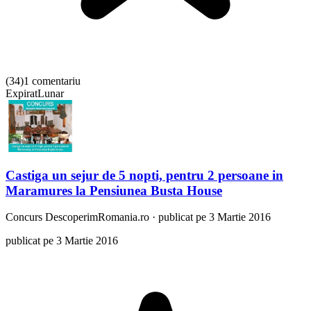
(
34
)
1 comentariu
Expirat
Lunar
Castiga un sejur de 5 nopti, pentru 2 persoane in
Maramures la Pensiunea Busta House
Concurs
DescoperimRomania.ro
·
publicat pe 3 Martie 2016
publicat pe 3 Martie 2016