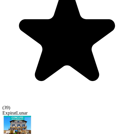
(
39
)
Expirat
Lunar