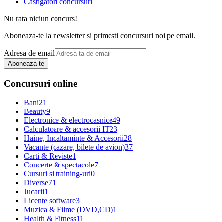
Castigatori concursuri
Nu rata niciun concurs!
Aboneaza-te la newsletter si primesti concursuri noi pe email.
Adresa de email
Aboneaza-te
Concursuri online
Bani
21
Beauty
9
Electronice & electrocasnice
49
Calculatoare & accesorii IT
23
Haine, Incaltaminte & Accesorii
28
Vacante (cazare, bilete de avion)
37
Carti & Reviste
1
Concerte & spectacole
7
Cursuri si training-uri
0
Diverse
71
Jucarii
1
Licente software
3
Muzica & Filme (DVD,CD)
1
Health & Fitness
11