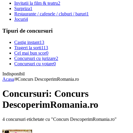
Invitatii la film & teatru
2
Surpriza
1
Restaurante / cafenele / cluburi / baruri
1
Jocuri
4
Tipuri de concursuri
Castig instant
13
Trageri la sorti
113
Cel mai bun scor
0
Concursuri cu jurizare
2
Concursuri cu votare
0
Indisponibil
Acasa
/
#
Concurs DescoperimRomania.ro
Concursuri: Concurs
DescoperimRomania.ro
4 concursuri etichetate cu "Concurs DescoperimRomania.ro"