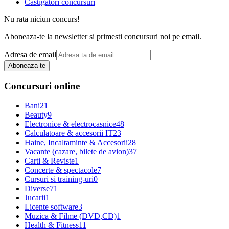
Castigatori concursuri
Nu rata niciun concurs!
Aboneaza-te la newsletter si primesti concursuri noi pe email.
Adresa de email
Aboneaza-te
Concursuri online
Bani
21
Beauty
9
Electronice & electrocasnice
48
Calculatoare & accesorii IT
23
Haine, Incaltaminte & Accesorii
28
Vacante (cazare, bilete de avion)
37
Carti & Reviste
1
Concerte & spectacole
7
Cursuri si training-uri
0
Diverse
71
Jucarii
1
Licente software
3
Muzica & Filme (DVD,CD)
1
Health & Fitness
11