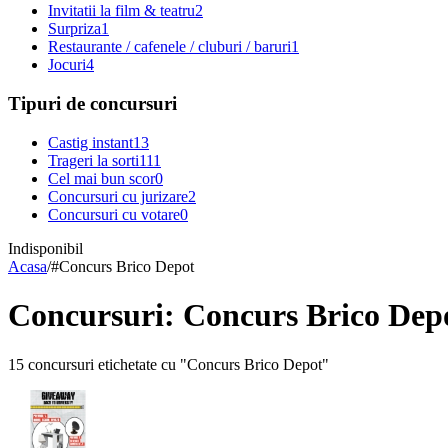
Invitatii la film & teatru
2
Surpriza
1
Restaurante / cafenele / cluburi / baruri
1
Jocuri
4
Tipuri de concursuri
Castig instant
13
Trageri la sorti
111
Cel mai bun scor
0
Concursuri cu jurizare
2
Concursuri cu votare
0
Indisponibil
Acasa
/
#
Concurs Brico Depot
Concursuri: Concurs Brico Dep
15 concursuri etichetate cu "Concurs Brico Depot"