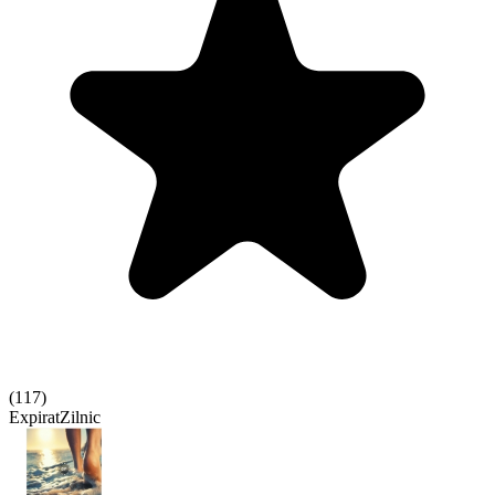
(
117
)
Expirat
Zilnic