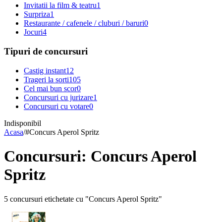
Invitatii la film & teatru
1
Surpriza
1
Restaurante / cafenele / cluburi / baruri
0
Jocuri
4
Tipuri de concursuri
Castig instant
12
Trageri la sorti
105
Cel mai bun scor
0
Concursuri cu jurizare
1
Concursuri cu votare
0
Indisponibil
Acasa
/
#
Concurs Aperol Spritz
Concursuri: Concurs Aperol
Spritz
5 concursuri etichetate cu "Concurs Aperol Spritz"