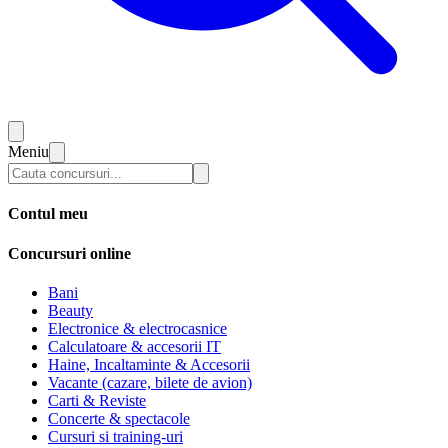
Meniu
Contul meu
Concursuri online
Bani
Beauty
Electronice & electrocasnice
Calculatoare & accesorii IT
Haine, Incaltaminte & Accesorii
Vacante (cazare, bilete de avion)
Carti & Reviste
Concerte & spectacole
Cursuri si training-uri