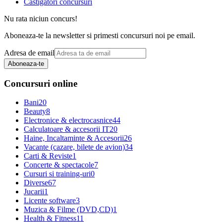
Castigatori concursuri
Nu rata niciun concurs!
Aboneaza-te la newsletter si primesti concursuri noi pe email.
Adresa de email
Aboneaza-te
Concursuri online
Bani
20
Beauty
8
Electronice & electrocasnice
44
Calculatoare & accesorii IT
20
Haine, Incaltaminte & Accesorii
26
Vacante (cazare, bilete de avion)
34
Carti & Reviste
1
Concerte & spectacole
7
Cursuri si training-uri
0
Diverse
67
Jucarii
1
Licente software
3
Muzica & Filme (DVD,CD)
1
Health & Fitness
11