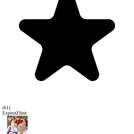
(
61
)
Expirat
Zilnic