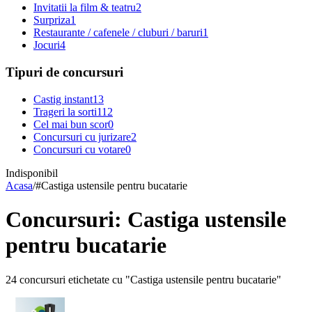
Invitatii la film & teatru
2
Surpriza
1
Restaurante / cafenele / cluburi / baruri
1
Jocuri
4
Tipuri de concursuri
Castig instant
13
Trageri la sorti
112
Cel mai bun scor
0
Concursuri cu jurizare
2
Concursuri cu votare
0
Indisponibil
Acasa
/
#
Castiga ustensile pentru bucatarie
Concursuri: Castiga ustensile
pentru bucatarie
24 concursuri etichetate cu "Castiga ustensile pentru bucatarie"