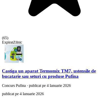
(
65
)
Expirat
Zilnic
Castiga un aparat Termomix TM7, ustensile de
bucatarie sau seturi cu produse Pufina
Concurs
Pufina
·
publicat pe 4 Ianuarie 2026
publicat pe 4 Ianuarie 2026