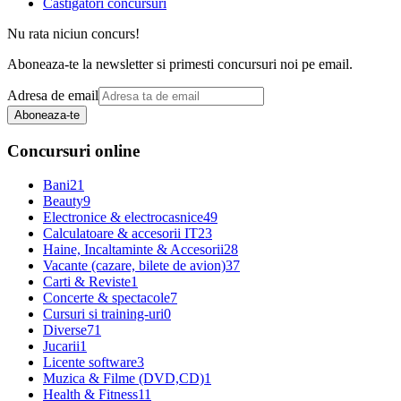
Castigatori concursuri
Nu rata niciun concurs!
Aboneaza-te la newsletter si primesti concursuri noi pe email.
Adresa de email
Aboneaza-te
Concursuri online
Bani
21
Beauty
9
Electronice & electrocasnice
49
Calculatoare & accesorii IT
23
Haine, Incaltaminte & Accesorii
28
Vacante (cazare, bilete de avion)
37
Carti & Reviste
1
Concerte & spectacole
7
Cursuri si training-uri
0
Diverse
71
Jucarii
1
Licente software
3
Muzica & Filme (DVD,CD)
1
Health & Fitness
11