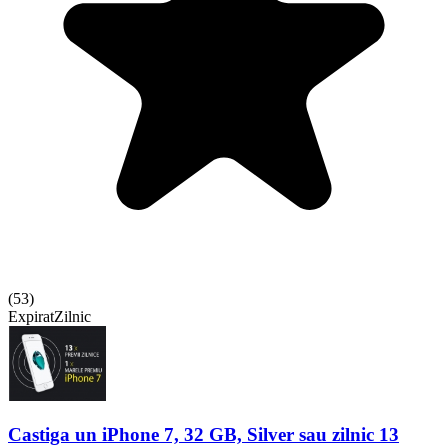
(
53
)
Expirat
Zilnic
Castiga un iPhone 7, 32 GB, Silver sau zilnic 13