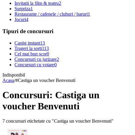
Invitatii la film & teatru
2
Surpriza
1
Restaurante / cafenele / cluburi / baruri
1
Jocuri
4
Tipuri de concursuri
Castig instant
13
Trageri la sorti
113
Cel mai bun scor
0
Concursuri cu jurizare
2
Concursuri cu votare
0
Indisponibil
Acasa
/
#
Castiga un voucher Benvenuti
Concursuri: Castiga un
voucher Benvenuti
7 concursuri etichetate cu "Castiga un voucher Benvenuti"