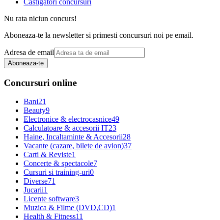
Castigatori concursuri
Nu rata niciun concurs!
Aboneaza-te la newsletter si primesti concursuri noi pe email.
Adresa de email
Aboneaza-te
Concursuri online
Bani
21
Beauty
9
Electronice & electrocasnice
49
Calculatoare & accesorii IT
23
Haine, Incaltaminte & Accesorii
28
Vacante (cazare, bilete de avion)
37
Carti & Reviste
1
Concerte & spectacole
7
Cursuri si training-uri
0
Diverse
71
Jucarii
1
Licente software
3
Muzica & Filme (DVD,CD)
1
Health & Fitness
11