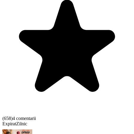
(
658
)
4 comentarii
Expirat
Zilnic