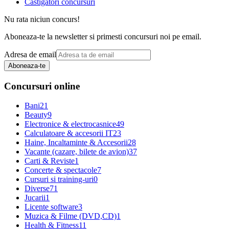
Castigatori concursuri
Nu rata niciun concurs!
Aboneaza-te la newsletter si primesti concursuri noi pe email.
Adresa de email
Aboneaza-te
Concursuri online
Bani
21
Beauty
9
Electronice & electrocasnice
49
Calculatoare & accesorii IT
23
Haine, Incaltaminte & Accesorii
28
Vacante (cazare, bilete de avion)
37
Carti & Reviste
1
Concerte & spectacole
7
Cursuri si training-uri
0
Diverse
71
Jucarii
1
Licente software
3
Muzica & Filme (DVD,CD)
1
Health & Fitness
11