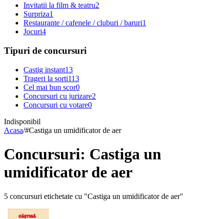
Invitatii la film & teatru
2
Surpriza
1
Restaurante / cafenele / cluburi / baruri
1
Jocuri
4
Tipuri de concursuri
Castig instant
13
Trageri la sorti
113
Cel mai bun scor
0
Concursuri cu jurizare
2
Concursuri cu votare
0
Indisponibil
Acasa
/
#
Castiga un umidificator de aer
Concursuri: Castiga un
umidificator de aer
5 concursuri etichetate cu "Castiga un umidificator de aer"