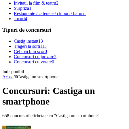
Invitatii la film & teatru
2
Surpriza
1
Restaurante / cafenele / cluburi / baruri
1
Jocuri
4
Tipuri de concursuri
Castig instant
13
Trageri la sorti
113
Cel mai bun scor
0
Concursuri cu jurizare
2
Concursuri cu votare
0
Indisponibil
Acasa
/
#
Castiga un smartphone
Concursuri: Castiga un
smartphone
658 concursuri etichetate cu "Castiga un smartphone"