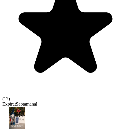
(
17
)
Expirat
Saptamanal