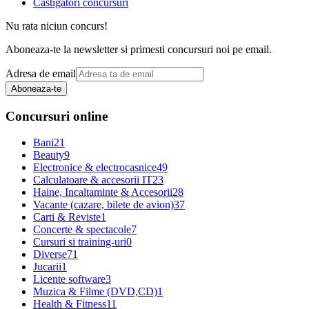
Castigatori concursuri
Nu rata niciun concurs!
Aboneaza-te la newsletter si primesti concursuri noi pe email.
Adresa de email
Aboneaza-te
Concursuri online
Bani
21
Beauty
9
Electronice & electrocasnice
49
Calculatoare & accesorii IT
23
Haine, Incaltaminte & Accesorii
28
Vacante (cazare, bilete de avion)
37
Carti & Reviste
1
Concerte & spectacole
7
Cursuri si training-uri
0
Diverse
71
Jucarii
1
Licente software
3
Muzica & Filme (DVD,CD)
1
Health & Fitness
11