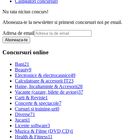
Castigatori concursuri
Nu rata niciun concurs!
Aboneaza-te la newsletter si primesti concursuri noi pe email.
Adresa de email
Aboneaza-te
Concursuri online
Bani
21
Beauty
9
Electronice & electrocasnice
49
Calculatoare & accesorii IT
23
Haine, Incaltaminte & Accesorii
28
Vacante (cazare, bilete de avion)
37
Carti & Reviste
1
Concerte & spectacole
7
Cursuri si training-uri
0
Diverse
71
Jucarii
1
Licente software
3
Muzica & Filme (DVD,CD)
1
Health & Fitness
11