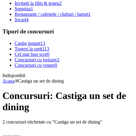
Invitatii la film & teatru
2
Surpriza
1
Restaurante / cafenele / cluburi / baruri
1
Jocuri
4
Tipuri de concursuri
Castig instant
13
Trageri la sorti
113
Cel mai bun scor
0
Concursuri cu jurizare
2
Concursuri cu votare
0
Indisponibil
Acasa
/
#
Castiga un set de dining
Concursuri: Castiga un set de
dining
2 concursuri etichetate cu "Castiga un set de dining"