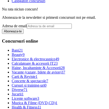
Castigatori concursuri
Nu rata niciun concurs!
Aboneaza-te la newsletter si primesti concursuri noi pe email.
Adresa de email
Aboneaza-te
Concursuri online
Bani
21
Beauty
9
Electronice & electrocasnice
49
Calculatoare & accesorii IT
23
Haine, Incaltaminte & Accesorii
28
Vacante (cazare, bilete de avion)
37
Carti & Reviste
1
Concerte & spectacole
7
Cursuri si training-uri
0
Diverse
71
Jucarii
1
Licente software
3
Muzica & Filme (DVD,CD)
1
Health & Fitness
11