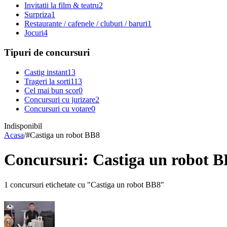
Invitatii la film & teatru
2
Surpriza
1
Restaurante / cafenele / cluburi / baruri
1
Jocuri
4
Tipuri de concursuri
Castig instant
13
Trageri la sorti
113
Cel mai bun scor
0
Concursuri cu jurizare
2
Concursuri cu votare
0
Indisponibil
Acasa
/
#
Castiga un robot BB8
Concursuri: Castiga un robot 
1 concursuri etichetate cu "Castiga un robot BB8"