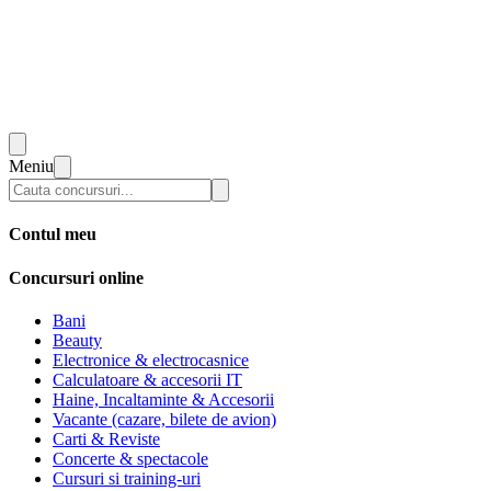
Meniu
Contul meu
Concursuri online
Bani
Beauty
Electronice & electrocasnice
Calculatoare & accesorii IT
Haine, Incaltaminte & Accesorii
Vacante (cazare, bilete de avion)
Carti & Reviste
Concerte & spectacole
Cursuri si training-uri