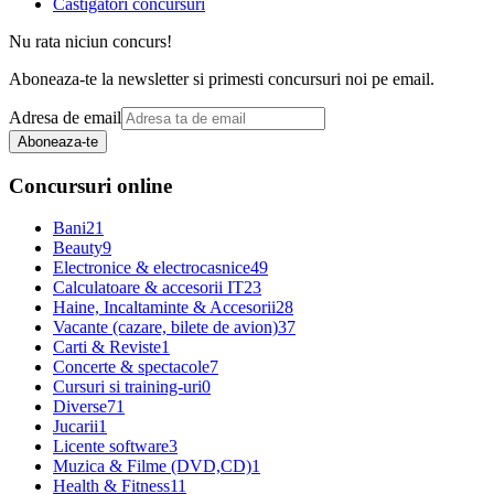
Castigatori concursuri
Nu rata niciun concurs!
Aboneaza-te la newsletter si primesti concursuri noi pe email.
Adresa de email
Aboneaza-te
Concursuri online
Bani
21
Beauty
9
Electronice & electrocasnice
49
Calculatoare & accesorii IT
23
Haine, Incaltaminte & Accesorii
28
Vacante (cazare, bilete de avion)
37
Carti & Reviste
1
Concerte & spectacole
7
Cursuri si training-uri
0
Diverse
71
Jucarii
1
Licente software
3
Muzica & Filme (DVD,CD)
1
Health & Fitness
11