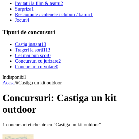
Invitatii la film & teatru
2
Surpriza
1
Restaurante / cafenele / cluburi / baruri
1
Jocuri
4
Tipuri de concursuri
Castig instant
13
Trageri la sorti
113
Cel mai bun scor
0
Concursuri cu jurizare
2
Concursuri cu votare
0
Indisponibil
Acasa
/
#
Castiga un kit outdoor
Concursuri: Castiga un kit
outdoor
1 concursuri etichetate cu "Castiga un kit outdoor"