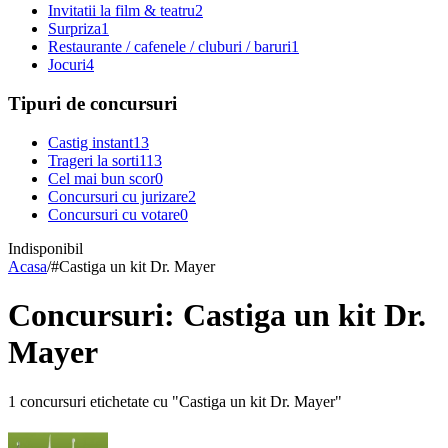
Invitatii la film & teatru
2
Surpriza
1
Restaurante / cafenele / cluburi / baruri
1
Jocuri
4
Tipuri de concursuri
Castig instant
13
Trageri la sorti
113
Cel mai bun scor
0
Concursuri cu jurizare
2
Concursuri cu votare
0
Indisponibil
Acasa
/
#
Castiga un kit Dr. Mayer
Concursuri: Castiga un kit Dr.
Mayer
1 concursuri etichetate cu "Castiga un kit Dr. Mayer"