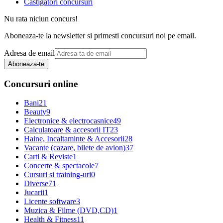
Castigatori concursuri
Nu rata niciun concurs!
Aboneaza-te la newsletter si primesti concursuri noi pe email.
Adresa de email
Aboneaza-te
Concursuri online
Bani
21
Beauty
9
Electronice & electrocasnice
49
Calculatoare & accesorii IT
23
Haine, Incaltaminte & Accesorii
28
Vacante (cazare, bilete de avion)
37
Carti & Reviste
1
Concerte & spectacole
7
Cursuri si training-uri
0
Diverse
71
Jucarii
1
Licente software
3
Muzica & Filme (DVD,CD)
1
Health & Fitness
11