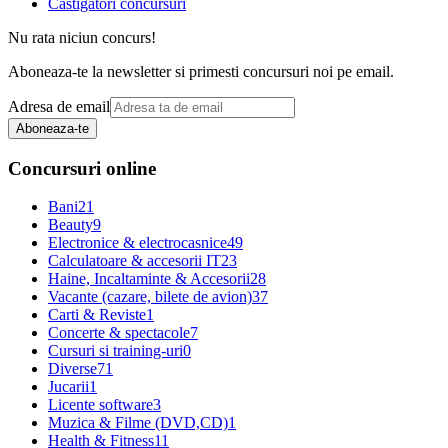
Castigatori concursuri
Nu rata niciun concurs!
Aboneaza-te la newsletter si primesti concursuri noi pe email.
Adresa de email
Aboneaza-te
Concursuri online
Bani
21
Beauty
9
Electronice & electrocasnice
49
Calculatoare & accesorii IT
23
Haine, Incaltaminte & Accesorii
28
Vacante (cazare, bilete de avion)
37
Carti & Reviste
1
Concerte & spectacole
7
Cursuri si training-uri
0
Diverse
71
Jucarii
1
Licente software
3
Muzica & Filme (DVD,CD)
1
Health & Fitness
11