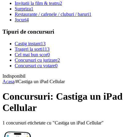
Invitatii la film & teatru
2
Surpriza
1
Restaurante / cafenele / cluburi / baruri
1
Jocuri
4
Tipuri de concursuri
Castig instant
13
Trageri la sorti
113
Cel mai bun scor
0
Concursuri cu jurizare
2
Concursuri cu votare
0
Indisponibil
Acasa
/
#
Castiga un iPad Cellular
Concursuri: Castiga un iPad
Cellular
1 concursuri etichetate cu "Castiga un iPad Cellular"