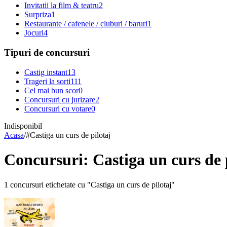
Invitatii la film & teatru
2
Surpriza
1
Restaurante / cafenele / cluburi / baruri
1
Jocuri
4
Tipuri de concursuri
Castig instant
13
Trageri la sorti
111
Cel mai bun scor
0
Concursuri cu jurizare
2
Concursuri cu votare
0
Indisponibil
Acasa
/
#
Castiga un curs de pilotaj
Concursuri: Castiga un curs de 
1 concursuri etichetate cu "Castiga un curs de pilotaj"