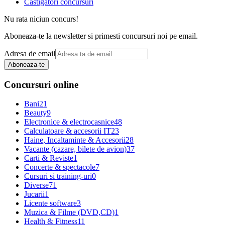
Castigatori concursuri
Nu rata niciun concurs!
Aboneaza-te la newsletter si primesti concursuri noi pe email.
Adresa de email
Aboneaza-te
Concursuri online
Bani
21
Beauty
9
Electronice & electrocasnice
48
Calculatoare & accesorii IT
23
Haine, Incaltaminte & Accesorii
28
Vacante (cazare, bilete de avion)
37
Carti & Reviste
1
Concerte & spectacole
7
Cursuri si training-uri
0
Diverse
71
Jucarii
1
Licente software
3
Muzica & Filme (DVD,CD)
1
Health & Fitness
11