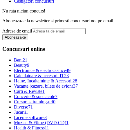
Castigatori concursuri
Nu rata niciun concurs!
Aboneaza-te la newsletter si primesti concursuri noi pe email.
Adresa de email
Aboneaza-te
Concursuri online
Bani
21
Beauty
9
Electronice & electrocasnice
49
Calculatoare & accesorii IT
23
Haine, Incaltaminte & Accesorii
28
Vacante (cazare, bilete de avion)
37
Carti & Reviste
1
Concerte & spectacole
7
Cursuri si training-uri
0
Diverse
71
Jucarii
1
Licente software
3
Muzica & Filme (DVD,CD)
1
Health & Fitness
11