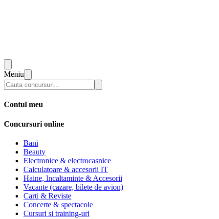
Meniu
Contul meu
Concursuri online
Bani
Beauty
Electronice & electrocasnice
Calculatoare & accesorii IT
Haine, Incaltaminte & Accesorii
Vacante (cazare, bilete de avion)
Carti & Reviste
Concerte & spectacole
Cursuri si training-uri