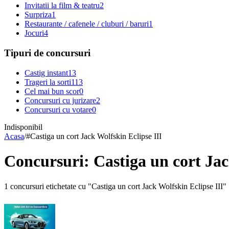
Invitatii la film & teatru
2
Surpriza
1
Restaurante / cafenele / cluburi / baruri
1
Jocuri
4
Tipuri de concursuri
Castig instant
13
Trageri la sorti
113
Cel mai bun scor
0
Concursuri cu jurizare
2
Concursuri cu votare
0
Indisponibil
Acasa
/
#
Castiga un cort Jack Wolfskin Eclipse III
Concursuri: Castiga un cort Jac
1 concursuri etichetate cu "Castiga un cort Jack Wolfskin Eclipse III"