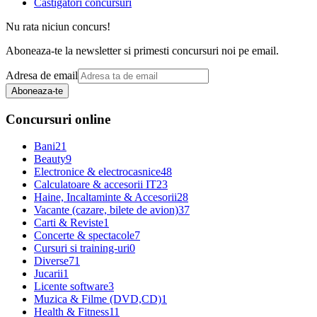
Castigatori concursuri
Nu rata niciun concurs!
Aboneaza-te la newsletter si primesti concursuri noi pe email.
Adresa de email
Aboneaza-te
Concursuri online
Bani
21
Beauty
9
Electronice & electrocasnice
48
Calculatoare & accesorii IT
23
Haine, Incaltaminte & Accesorii
28
Vacante (cazare, bilete de avion)
37
Carti & Reviste
1
Concerte & spectacole
7
Cursuri si training-uri
0
Diverse
71
Jucarii
1
Licente software
3
Muzica & Filme (DVD,CD)
1
Health & Fitness
11