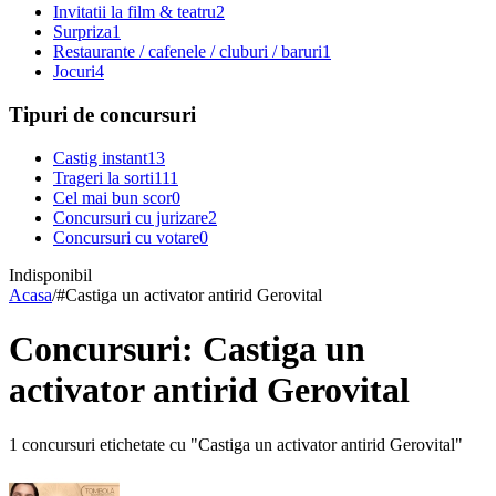
Invitatii la film & teatru
2
Surpriza
1
Restaurante / cafenele / cluburi / baruri
1
Jocuri
4
Tipuri de concursuri
Castig instant
13
Trageri la sorti
111
Cel mai bun scor
0
Concursuri cu jurizare
2
Concursuri cu votare
0
Indisponibil
Acasa
/
#
Castiga un activator antirid Gerovital
Concursuri: Castiga un
activator antirid Gerovital
1 concursuri etichetate cu "Castiga un activator antirid Gerovital"