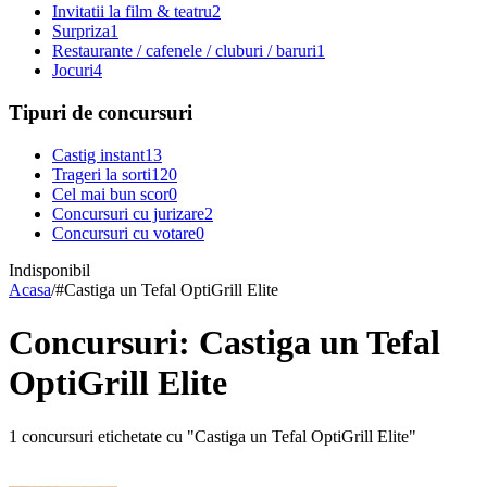
Invitatii la film & teatru
2
Surpriza
1
Restaurante / cafenele / cluburi / baruri
1
Jocuri
4
Tipuri de concursuri
Castig instant
13
Trageri la sorti
120
Cel mai bun scor
0
Concursuri cu jurizare
2
Concursuri cu votare
0
Indisponibil
Acasa
/
#
Castiga un Tefal OptiGrill Elite
Concursuri: Castiga un Tefal
OptiGrill Elite
1 concursuri etichetate cu "Castiga un Tefal OptiGrill Elite"