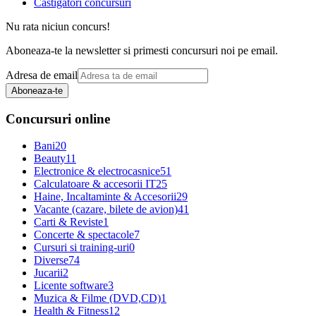
Castigatori concursuri
Nu rata niciun concurs!
Aboneaza-te la newsletter si primesti concursuri noi pe email.
Adresa de email
Aboneaza-te
Concursuri online
Bani
20
Beauty
11
Electronice & electrocasnice
51
Calculatoare & accesorii IT
25
Haine, Incaltaminte & Accesorii
29
Vacante (cazare, bilete de avion)
41
Carti & Reviste
1
Concerte & spectacole
7
Cursuri si training-uri
0
Diverse
74
Jucarii
2
Licente software
3
Muzica & Filme (DVD,CD)
1
Health & Fitness
12