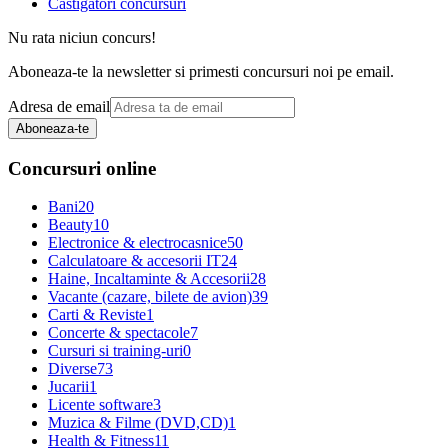
Castigatori concursuri
Nu rata niciun concurs!
Aboneaza-te la newsletter si primesti concursuri noi pe email.
Adresa de email
Aboneaza-te
Concursuri online
Bani
20
Beauty
10
Electronice & electrocasnice
50
Calculatoare & accesorii IT
24
Haine, Incaltaminte & Accesorii
28
Vacante (cazare, bilete de avion)
39
Carti & Reviste
1
Concerte & spectacole
7
Cursuri si training-uri
0
Diverse
73
Jucarii
1
Licente software
3
Muzica & Filme (DVD,CD)
1
Health & Fitness
11