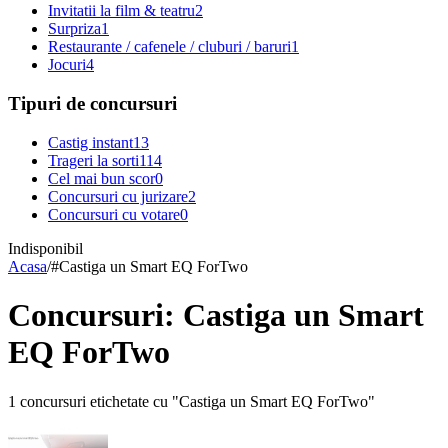
Invitatii la film & teatru
2
Surpriza
1
Restaurante / cafenele / cluburi / baruri
1
Jocuri
4
Tipuri de concursuri
Castig instant
13
Trageri la sorti
114
Cel mai bun scor
0
Concursuri cu jurizare
2
Concursuri cu votare
0
Indisponibil
Acasa
/
#
Castiga un Smart EQ ForTwo
Concursuri: Castiga un Smart
EQ ForTwo
1 concursuri etichetate cu "Castiga un Smart EQ ForTwo"