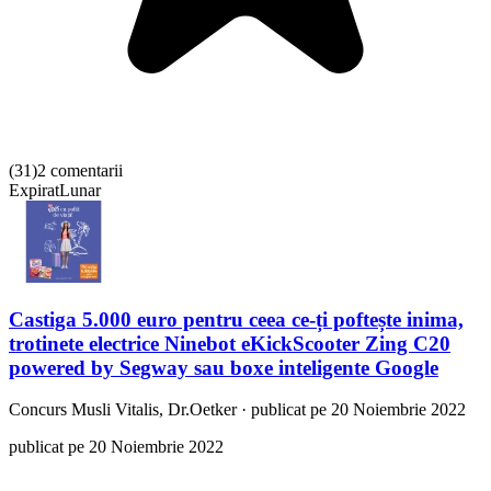
(
31
)
2 comentarii
Expirat
Lunar
Castiga 5.000 euro pentru ceea ce-ți poftește inima,
trotinete electrice Ninebot eKickScooter Zing C20
powered by Segway sau boxe inteligente Google
Concurs
Musli Vitalis, Dr.Oetker
·
publicat pe 20 Noiembrie 2022
publicat pe 20 Noiembrie 2022