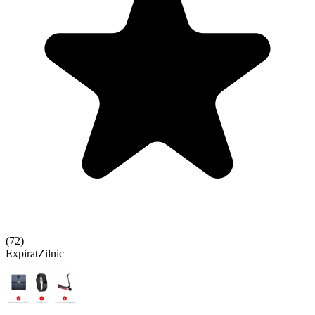
(
72
)
Expirat
Zilnic