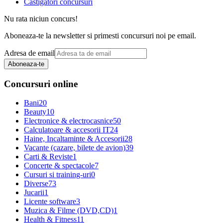
Castigatori concursuri
Nu rata niciun concurs!
Aboneaza-te la newsletter si primesti concursuri noi pe email.
Adresa de email
Aboneaza-te
Concursuri online
Bani
20
Beauty
10
Electronice & electrocasnice
50
Calculatoare & accesorii IT
24
Haine, Incaltaminte & Accesorii
28
Vacante (cazare, bilete de avion)
39
Carti & Reviste
1
Concerte & spectacole
7
Cursuri si training-uri
0
Diverse
73
Jucarii
1
Licente software
3
Muzica & Filme (DVD,CD)
1
Health & Fitness
11