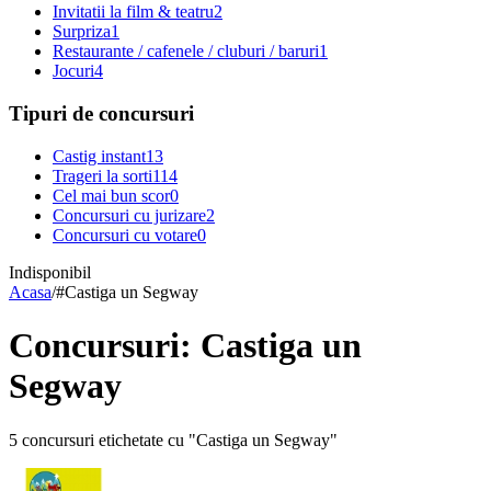
Invitatii la film & teatru
2
Surpriza
1
Restaurante / cafenele / cluburi / baruri
1
Jocuri
4
Tipuri de concursuri
Castig instant
13
Trageri la sorti
114
Cel mai bun scor
0
Concursuri cu jurizare
2
Concursuri cu votare
0
Indisponibil
Acasa
/
#
Castiga un Segway
Concursuri: Castiga un
Segway
5 concursuri etichetate cu "Castiga un Segway"