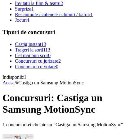
Invitatii la film & teatru
2
Surpriza
1
Restaurante / cafenele / cluburi / baruri
1
Jocuri
4
Tipuri de concursuri
Castig instant
13
Trageri la sorti
113
Cel mai bun scor
0
Concursuri cu jurizare
2
Concursuri cu votare
0
Indisponibil
Acasa
/
#
Castiga un Samsung MotionSync
Concursuri: Castiga un
Samsung MotionSync
1 concursuri etichetate cu "Castiga un Samsung MotionSync"