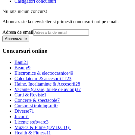
Castigatori concursuri
Nu rata niciun concurs!
Aboneaza-te la newsletter si primesti concursuri noi pe email.
Adresa de email
Aboneaza-te
Concursuri online
Bani
21
Beauty
9
Electronice & electrocasnice
49
Calculatoare & accesorii IT
23
Haine, Incaltaminte & Accesorii
28
Vacante (cazare, bilete de avion)
37
Carti & Reviste
1
Concerte & spectacole
7
Cursuri si training-uri
0
Diverse
71
Jucarii
1
Licente software
3
Muzica & Filme (DVD,CD)
1
Health & Fitness
11