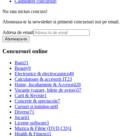
Castigatori concursuri
Nu rata niciun concurs!
Aboneaza-te la newsletter si primesti concursuri noi pe email.
Adresa de email
Aboneaza-te
Concursuri online
Bani
21
Beauty
9
Electronice & electrocasnice
49
Calculatoare & accesorii IT
23
Haine, Incaltaminte & Accesorii
28
Vacante (cazare, bilete de avion)
37
Carti & Reviste
1
Concerte & spectacole
7
Cursuri si training-uri
0
Diverse
71
Jucarii
1
Licente software
3
Muzica & Filme (DVD,CD)
1
Health & Fitness
11