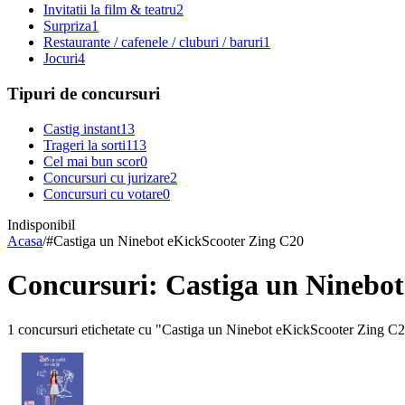
Invitatii la film & teatru
2
Surpriza
1
Restaurante / cafenele / cluburi / baruri
1
Jocuri
4
Tipuri de concursuri
Castig instant
13
Trageri la sorti
113
Cel mai bun scor
0
Concursuri cu jurizare
2
Concursuri cu votare
0
Indisponibil
Acasa
/
#
Castiga un Ninebot eKickScooter Zing C20
Concursuri: Castiga un Ninebo
1 concursuri etichetate cu "Castiga un Ninebot eKickScooter Zing C