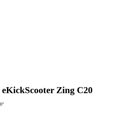
t eKickScooter Zing C20
20"