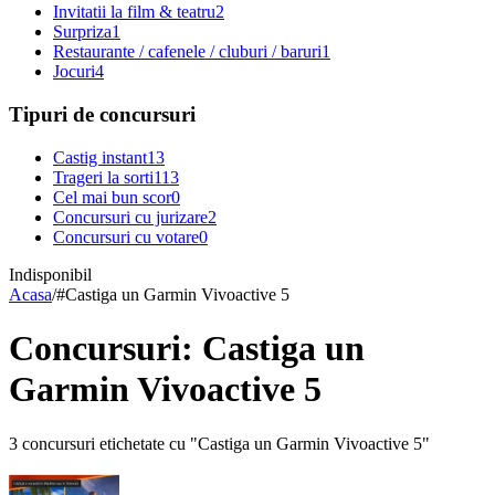
Invitatii la film & teatru
2
Surpriza
1
Restaurante / cafenele / cluburi / baruri
1
Jocuri
4
Tipuri de concursuri
Castig instant
13
Trageri la sorti
113
Cel mai bun scor
0
Concursuri cu jurizare
2
Concursuri cu votare
0
Indisponibil
Acasa
/
#
Castiga un Garmin Vivoactive 5
Concursuri: Castiga un
Garmin Vivoactive 5
3 concursuri etichetate cu "Castiga un Garmin Vivoactive 5"