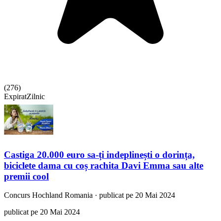
(
276
)
Expirat
Zilnic
Castiga 20.000 euro sa-ți indeplinești o dorința,
biciclete dama cu coș rachita Davi Emma sau alte
premii cool
Concurs
Hochland Romania
·
publicat pe 20 Mai 2024
publicat pe 20 Mai 2024