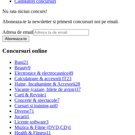
Castigatori concursuri
Nu rata niciun concurs!
Aboneaza-te la newsletter si primesti concursuri noi pe email.
Adresa de email
Aboneaza-te
Concursuri online
Bani
21
Beauty
9
Electronice & electrocasnice
49
Calculatoare & accesorii IT
23
Haine, Incaltaminte & Accesorii
28
Vacante (cazare, bilete de avion)
37
Carti & Reviste
1
Concerte & spectacole
7
Cursuri si training-uri
0
Diverse
71
Jucarii
1
Licente software
3
Muzica & Filme (DVD,CD)
1
Health & Fitness
11