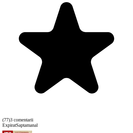
(
77
)
3 comentarii
Expirat
Saptamanal