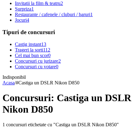
Invitatii la film & teatru
2
Surpriza
1
Restaurante / cafenele / cluburi / baruri
1
Jocuri
4
Tipuri de concursuri
Castig instant
13
Trageri la sorti
112
Cel mai bun scor
0
Concursuri cu jurizare
2
Concursuri cu votare
0
Indisponibil
Acasa
/
#
Castiga un DSLR Nikon D850
Concursuri: Castiga un DSLR
Nikon D850
1 concursuri etichetate cu "Castiga un DSLR Nikon D850"