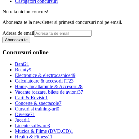
Castigatori concursuri
Nu rata niciun concurs!
Aboneaza-te la newsletter si primesti concursuri noi pe email.
Adresa de email
Aboneaza-te
Concursuri online
Bani
21
Beauty
9
Electronice & electrocasnice
49
Calculatoare & accesorii IT
23
Haine, Incaltaminte & Accesorii
28
Vacante (cazare, bilete de avion)
37
Carti & Reviste
1
Concerte & spectacole
7
Cursuri si training-uri
0
Diverse
71
Jucarii
1
Licente software
3
Muzica & Filme (DVD,CD)
1
Health & Fitness
11