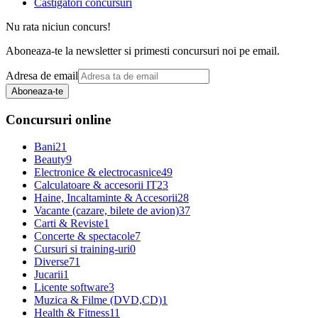
Castigatori concursuri
Nu rata niciun concurs!
Aboneaza-te la newsletter si primesti concursuri noi pe email.
Adresa de email
Aboneaza-te
Concursuri online
Bani
21
Beauty
9
Electronice & electrocasnice
49
Calculatoare & accesorii IT
23
Haine, Incaltaminte & Accesorii
28
Vacante (cazare, bilete de avion)
37
Carti & Reviste
1
Concerte & spectacole
7
Cursuri si training-uri
0
Diverse
71
Jucarii
1
Licente software
3
Muzica & Filme (DVD,CD)
1
Health & Fitness
11