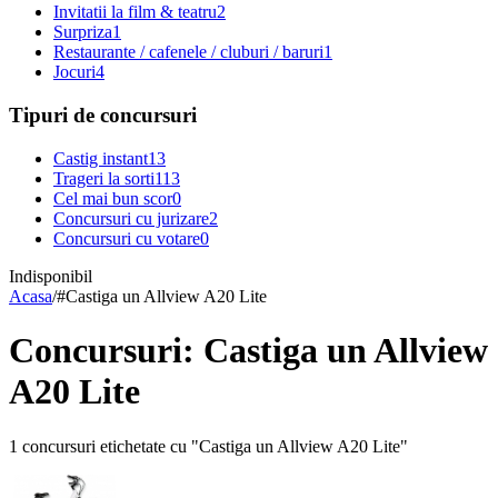
Invitatii la film & teatru
2
Surpriza
1
Restaurante / cafenele / cluburi / baruri
1
Jocuri
4
Tipuri de concursuri
Castig instant
13
Trageri la sorti
113
Cel mai bun scor
0
Concursuri cu jurizare
2
Concursuri cu votare
0
Indisponibil
Acasa
/
#
Castiga un Allview A20 Lite
Concursuri: Castiga un Allview
A20 Lite
1 concursuri etichetate cu "Castiga un Allview A20 Lite"