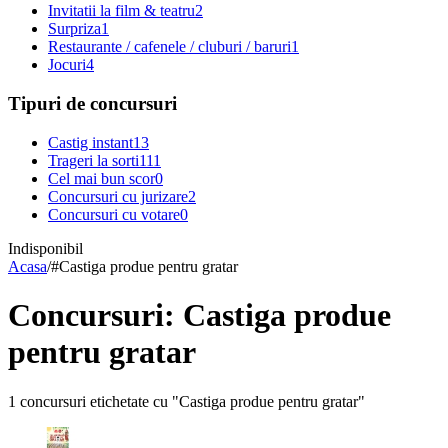
Invitatii la film & teatru
2
Surpriza
1
Restaurante / cafenele / cluburi / baruri
1
Jocuri
4
Tipuri de concursuri
Castig instant
13
Trageri la sorti
111
Cel mai bun scor
0
Concursuri cu jurizare
2
Concursuri cu votare
0
Indisponibil
Acasa
/
#
Castiga produe pentru gratar
Concursuri: Castiga produe
pentru gratar
1 concursuri etichetate cu "Castiga produe pentru gratar"