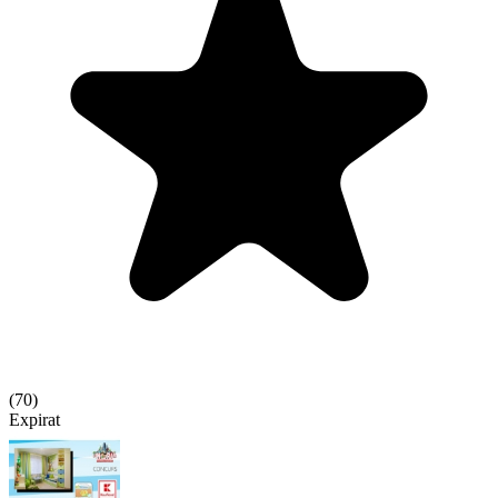
(
70
)
Expirat