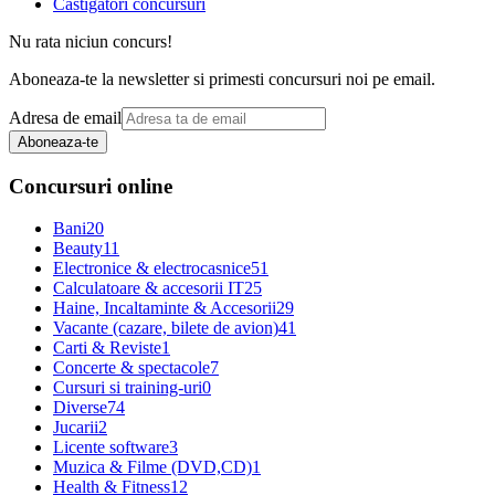
Castigatori concursuri
Nu rata niciun concurs!
Aboneaza-te la newsletter si primesti concursuri noi pe email.
Adresa de email
Aboneaza-te
Concursuri online
Bani
20
Beauty
11
Electronice & electrocasnice
51
Calculatoare & accesorii IT
25
Haine, Incaltaminte & Accesorii
29
Vacante (cazare, bilete de avion)
41
Carti & Reviste
1
Concerte & spectacole
7
Cursuri si training-uri
0
Diverse
74
Jucarii
2
Licente software
3
Muzica & Filme (DVD,CD)
1
Health & Fitness
12