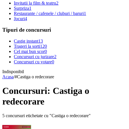
Invitatii la film & teatru
2
Surpriza
1
Restaurante / cafenele / cluburi / baruri
1
Jocuri
4
Tipuri de concursuri
Castig instant
13
Trageri la sorti
120
Cel mai bun scor
0
Concursuri cu jurizare
2
Concursuri cu votare
0
Indisponibil
Acasa
/
#
Castiga o redecorare
Concursuri: Castiga o
redecorare
5 concursuri etichetate cu "Castiga o redecorare"