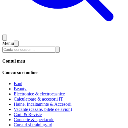
Meniu
Contul meu
Concursuri online
Bani
Beauty
Electronice & electrocasnice
Calculatoare & accesorii IT
Haine, Incaltaminte & Accesorii
Vacante (cazare, bilete de avion)
Carti & Reviste
Concerte & spectacole
Cursuri si training-uri