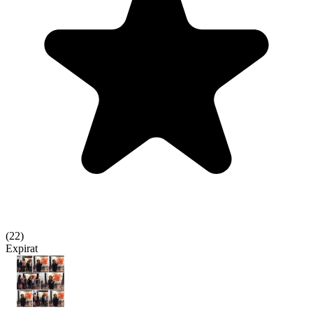
(
22
)
Expirat