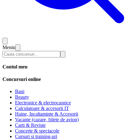
Meniu
Contul meu
Concursuri online
Bani
Beauty
Electronice & electrocasnice
Calculatoare & accesorii IT
Haine, Incaltaminte & Accesorii
Vacante (cazare, bilete de avion)
Carti & Reviste
Concerte & spectacole
Cursuri si training-uri