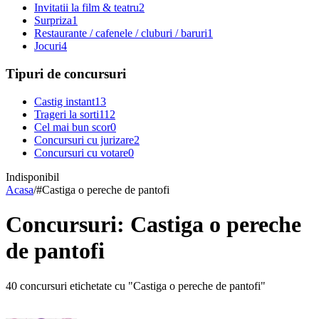
Invitatii la film & teatru
2
Surpriza
1
Restaurante / cafenele / cluburi / baruri
1
Jocuri
4
Tipuri de concursuri
Castig instant
13
Trageri la sorti
112
Cel mai bun scor
0
Concursuri cu jurizare
2
Concursuri cu votare
0
Indisponibil
Acasa
/
#
Castiga o pereche de pantofi
Concursuri: Castiga o pereche
de pantofi
40 concursuri etichetate cu "Castiga o pereche de pantofi"