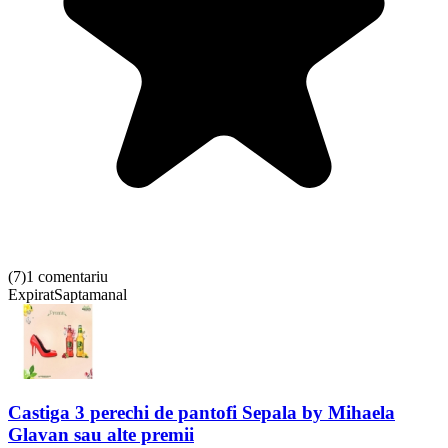
(
7
)
1 comentariu
Expirat
Saptamanal
Castiga 3 perechi de pantofi Sepala by Mihaela
Glavan sau alte premii