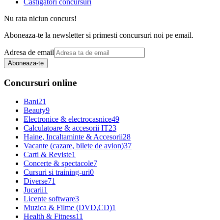
Castigatori concursuri
Nu rata niciun concurs!
Aboneaza-te la newsletter si primesti concursuri noi pe email.
Adresa de email
Aboneaza-te
Concursuri online
Bani
21
Beauty
9
Electronice & electrocasnice
49
Calculatoare & accesorii IT
23
Haine, Incaltaminte & Accesorii
28
Vacante (cazare, bilete de avion)
37
Carti & Reviste
1
Concerte & spectacole
7
Cursuri si training-uri
0
Diverse
71
Jucarii
1
Licente software
3
Muzica & Filme (DVD,CD)
1
Health & Fitness
11