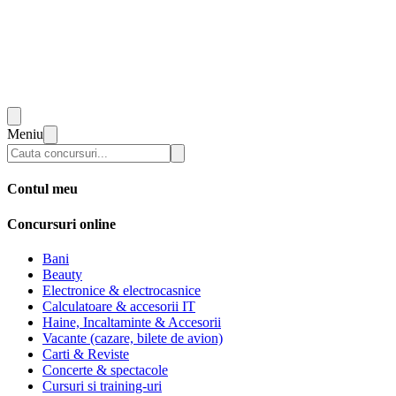
Meniu
Contul meu
Concursuri online
Bani
Beauty
Electronice & electrocasnice
Calculatoare & accesorii IT
Haine, Incaltaminte & Accesorii
Vacante (cazare, bilete de avion)
Carti & Reviste
Concerte & spectacole
Cursuri si training-uri