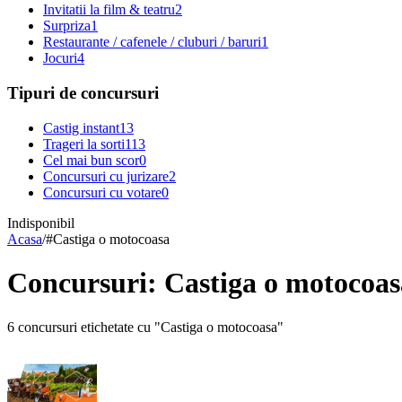
Invitatii la film & teatru
2
Surpriza
1
Restaurante / cafenele / cluburi / baruri
1
Jocuri
4
Tipuri de concursuri
Castig instant
13
Trageri la sorti
113
Cel mai bun scor
0
Concursuri cu jurizare
2
Concursuri cu votare
0
Indisponibil
Acasa
/
#
Castiga o motocoasa
Concursuri: Castiga o motocoas
6 concursuri etichetate cu "Castiga o motocoasa"