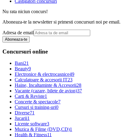
Castigatori concursuri
Nu rata niciun concurs!
Aboneaza-te la newsletter si primesti concursuri noi pe email.
Adresa de email
Aboneaza-te
Concursuri online
Bani
21
Beauty
9
Electronice & electrocasnice
49
Calculatoare & accesorii IT
23
Haine, Incaltaminte & Accesorii
28
Vacante (cazare, bilete de avion)
37
Carti & Reviste
1
Concerte & spectacole
7
Cursuri si training-uri
0
Diverse
71
Jucarii
1
Licente software
3
Muzica & Filme (DVD,CD)
1
Health & Fitness
11