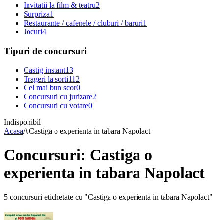
Invitatii la film & teatru
2
Surpriza
1
Restaurante / cafenele / cluburi / baruri
1
Jocuri
4
Tipuri de concursuri
Castig instant
13
Trageri la sorti
112
Cel mai bun scor
0
Concursuri cu jurizare
2
Concursuri cu votare
0
Indisponibil
Acasa
/
#
Castiga o experienta in tabara Napolact
Concursuri: Castiga o
experienta in tabara Napolact
5 concursuri etichetate cu "Castiga o experienta in tabara Napolact"