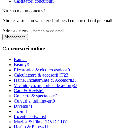
Castigatori concursuri
Nu rata niciun concurs!
Aboneaza-te la newsletter si primesti concursuri noi pe email.
Adresa de email
Aboneaza-te
Concursuri online
Bani
21
Beauty
9
Electronice & electrocasnice
49
Calculatoare & accesorii IT
23
Haine, Incaltaminte & Accesorii
28
Vacante (cazare, bilete de avion)
37
Carti & Reviste
1
Concerte & spectacole
7
Cursuri si training-uri
0
Diverse
71
Jucarii
1
Licente software
3
Muzica & Filme (DVD,CD)
1
Health & Fitness
11