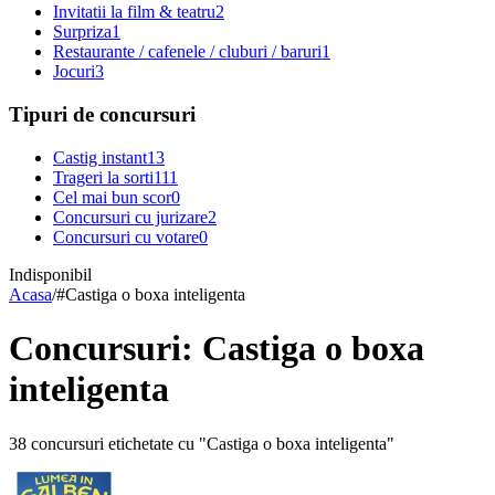
Invitatii la film & teatru
2
Surpriza
1
Restaurante / cafenele / cluburi / baruri
1
Jocuri
3
Tipuri de concursuri
Castig instant
13
Trageri la sorti
111
Cel mai bun scor
0
Concursuri cu jurizare
2
Concursuri cu votare
0
Indisponibil
Acasa
/
#
Castiga o boxa inteligenta
Concursuri: Castiga o boxa
inteligenta
38 concursuri etichetate cu "Castiga o boxa inteligenta"