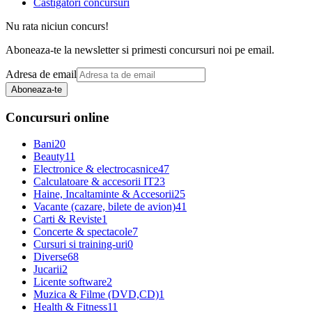
Castigatori concursuri
Nu rata niciun concurs!
Aboneaza-te la newsletter si primesti concursuri noi pe email.
Adresa de email
Aboneaza-te
Concursuri online
Bani
20
Beauty
11
Electronice & electrocasnice
47
Calculatoare & accesorii IT
23
Haine, Incaltaminte & Accesorii
25
Vacante (cazare, bilete de avion)
41
Carti & Reviste
1
Concerte & spectacole
7
Cursuri si training-uri
0
Diverse
68
Jucarii
2
Licente software
2
Muzica & Filme (DVD,CD)
1
Health & Fitness
11