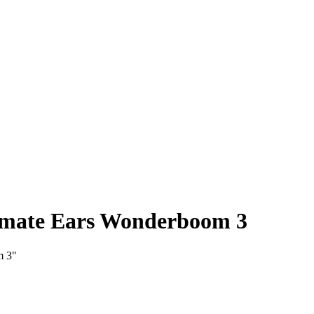
timate Ears Wonderboom 3
m 3"