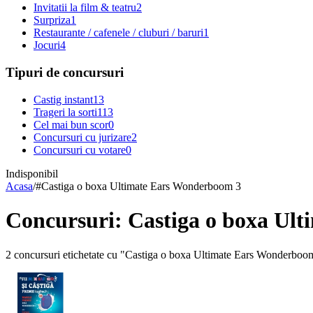
Invitatii la film & teatru
2
Surpriza
1
Restaurante / cafenele / cluburi / baruri
1
Jocuri
4
Tipuri de concursuri
Castig instant
13
Trageri la sorti
113
Cel mai bun scor
0
Concursuri cu jurizare
2
Concursuri cu votare
0
Indisponibil
Acasa
/
#
Castiga o boxa Ultimate Ears Wonderboom 3
Concursuri: Castiga o boxa Ul
2 concursuri etichetate cu "Castiga o boxa Ultimate Ears Wonderboo