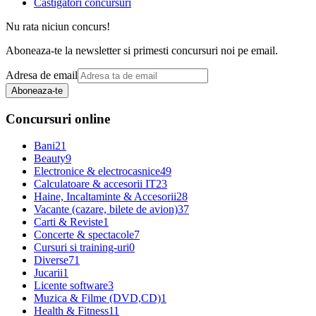
Castigatori concursuri
Nu rata niciun concurs!
Aboneaza-te la newsletter si primesti concursuri noi pe email.
Adresa de email
Aboneaza-te
Concursuri online
Bani
21
Beauty
9
Electronice & electrocasnice
49
Calculatoare & accesorii IT
23
Haine, Incaltaminte & Accesorii
28
Vacante (cazare, bilete de avion)
37
Carti & Reviste
1
Concerte & spectacole
7
Cursuri si training-uri
0
Diverse
71
Jucarii
1
Licente software
3
Muzica & Filme (DVD,CD)
1
Health & Fitness
11