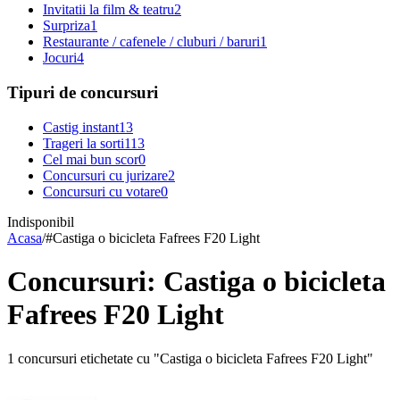
Invitatii la film & teatru
2
Surpriza
1
Restaurante / cafenele / cluburi / baruri
1
Jocuri
4
Tipuri de concursuri
Castig instant
13
Trageri la sorti
113
Cel mai bun scor
0
Concursuri cu jurizare
2
Concursuri cu votare
0
Indisponibil
Acasa
/
#
Castiga o bicicleta Fafrees F20 Light
Concursuri: Castiga o bicicleta
Fafrees F20 Light
1 concursuri etichetate cu "Castiga o bicicleta Fafrees F20 Light"