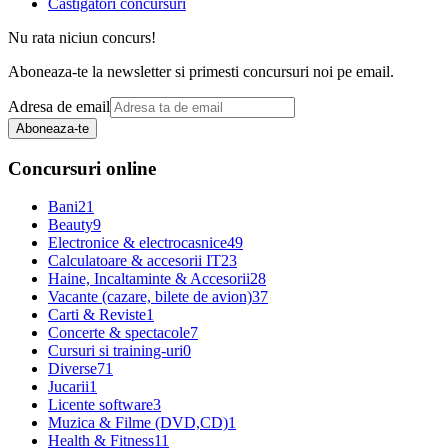
Castigatori concursuri
Nu rata niciun concurs!
Aboneaza-te la newsletter si primesti concursuri noi pe email.
Adresa de email
Aboneaza-te
Concursuri online
Bani
21
Beauty
9
Electronice & electrocasnice
49
Calculatoare & accesorii IT
23
Haine, Incaltaminte & Accesorii
28
Vacante (cazare, bilete de avion)
37
Carti & Reviste
1
Concerte & spectacole
7
Cursuri si training-uri
0
Diverse
71
Jucarii
1
Licente software
3
Muzica & Filme (DVD,CD)
1
Health & Fitness
11