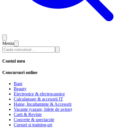
Meniu
Contul meu
Concursuri online
Bani
Beauty
Electronice & electrocasnice
Calculatoare & accesorii IT
Haine, Incaltaminte & Accesorii
Vacante (cazare, bilete de avion)
Carti & Reviste
Concerte & spectacole
Cursuri si training-uri