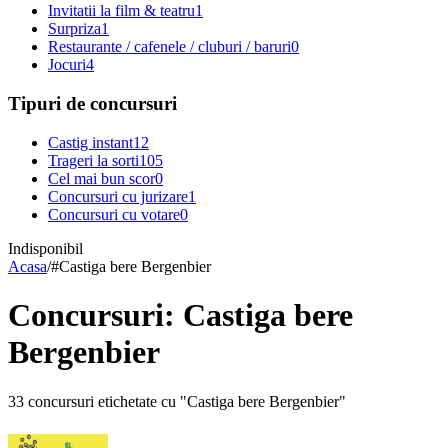
Invitatii la film & teatru
1
Surpriza
1
Restaurante / cafenele / cluburi / baruri
0
Jocuri
4
Tipuri de concursuri
Castig instant
12
Trageri la sorti
105
Cel mai bun scor
0
Concursuri cu jurizare
1
Concursuri cu votare
0
Indisponibil
Acasa
/
#
Castiga bere Bergenbier
Concursuri: Castiga bere
Bergenbier
33 concursuri etichetate cu "Castiga bere Bergenbier"