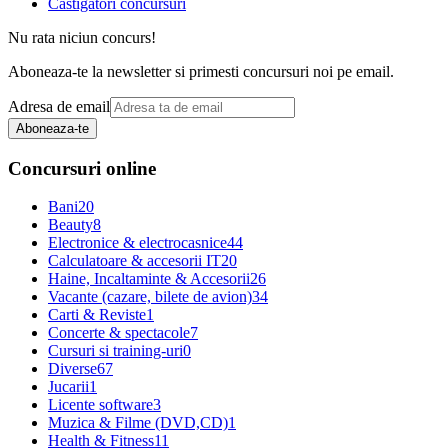
Castigatori concursuri
Nu rata niciun concurs!
Aboneaza-te la newsletter si primesti concursuri noi pe email.
Adresa de email
Aboneaza-te
Concursuri online
Bani
20
Beauty
8
Electronice & electrocasnice
44
Calculatoare & accesorii IT
20
Haine, Incaltaminte & Accesorii
26
Vacante (cazare, bilete de avion)
34
Carti & Reviste
1
Concerte & spectacole
7
Cursuri si training-uri
0
Diverse
67
Jucarii
1
Licente software
3
Muzica & Filme (DVD,CD)
1
Health & Fitness
11