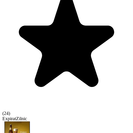
(
24
)
Expirat
Zilnic