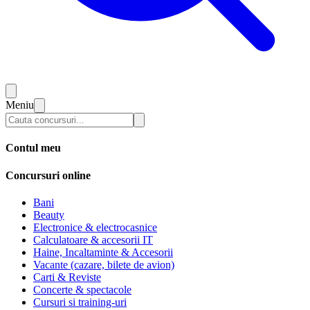
Meniu
Contul meu
Concursuri online
Bani
Beauty
Electronice & electrocasnice
Calculatoare & accesorii IT
Haine, Incaltaminte & Accesorii
Vacante (cazare, bilete de avion)
Carti & Reviste
Concerte & spectacole
Cursuri si training-uri