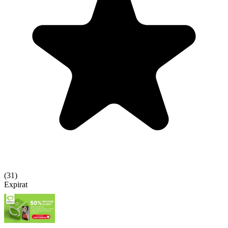
(
31
)
Expirat