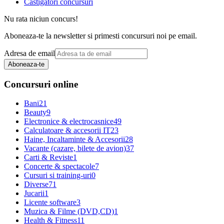
Castigatori concursuri
Nu rata niciun concurs!
Aboneaza-te la newsletter si primesti concursuri noi pe email.
Adresa de email
Aboneaza-te
Concursuri online
Bani
21
Beauty
9
Electronice & electrocasnice
49
Calculatoare & accesorii IT
23
Haine, Incaltaminte & Accesorii
28
Vacante (cazare, bilete de avion)
37
Carti & Reviste
1
Concerte & spectacole
7
Cursuri si training-uri
0
Diverse
71
Jucarii
1
Licente software
3
Muzica & Filme (DVD,CD)
1
Health & Fitness
11