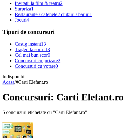
Invitatii la film & teatru
2
Surpriza
1
Restaurante / cafenele / cluburi / baruri
1
Jocuri
4
Tipuri de concursuri
Castig instant
13
Trageri la sorti
113
Cel mai bun scor
0
Concursuri cu jurizare
2
Concursuri cu votare
0
Indisponibil
Acasa
/
#
Carti Elefant.ro
Concursuri: Carti Elefant.ro
5 concursuri etichetate cu "Carti Elefant.ro"