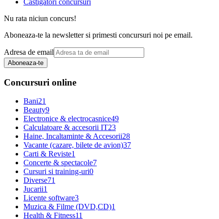
Castigatori concursuri
Nu rata niciun concurs!
Aboneaza-te la newsletter si primesti concursuri noi pe email.
Adresa de email
Aboneaza-te
Concursuri online
Bani
21
Beauty
9
Electronice & electrocasnice
49
Calculatoare & accesorii IT
23
Haine, Incaltaminte & Accesorii
28
Vacante (cazare, bilete de avion)
37
Carti & Reviste
1
Concerte & spectacole
7
Cursuri si training-uri
0
Diverse
71
Jucarii
1
Licente software
3
Muzica & Filme (DVD,CD)
1
Health & Fitness
11