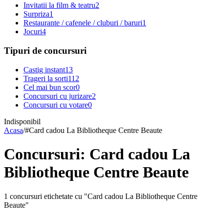
Invitatii la film & teatru
2
Surpriza
1
Restaurante / cafenele / cluburi / baruri
1
Jocuri
4
Tipuri de concursuri
Castig instant
13
Trageri la sorti
112
Cel mai bun scor
0
Concursuri cu jurizare
2
Concursuri cu votare
0
Indisponibil
Acasa
/
#
Card cadou La Bibliotheque Centre Beaute
Concursuri: Card cadou La
Bibliotheque Centre Beaute
1 concursuri etichetate cu "Card cadou La Bibliotheque Centre
Beaute"