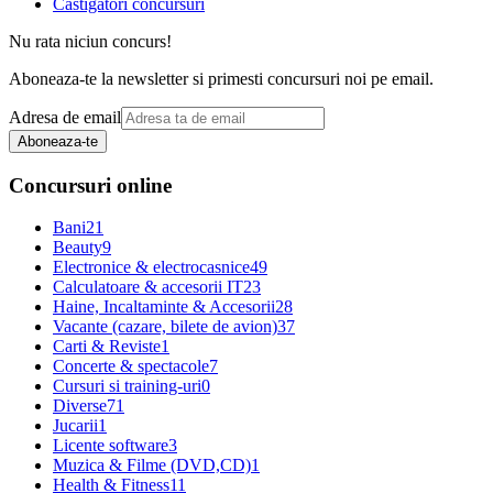
Castigatori concursuri
Nu rata niciun concurs!
Aboneaza-te la newsletter si primesti concursuri noi pe email.
Adresa de email
Aboneaza-te
Concursuri online
Bani
21
Beauty
9
Electronice & electrocasnice
49
Calculatoare & accesorii IT
23
Haine, Incaltaminte & Accesorii
28
Vacante (cazare, bilete de avion)
37
Carti & Reviste
1
Concerte & spectacole
7
Cursuri si training-uri
0
Diverse
71
Jucarii
1
Licente software
3
Muzica & Filme (DVD,CD)
1
Health & Fitness
11