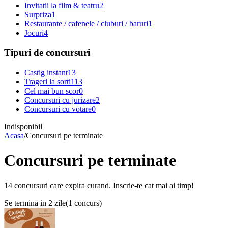
Invitatii la film & teatru
2
Surpriza
1
Restaurante / cafenele / cluburi / baruri
1
Jocuri
4
Tipuri de concursuri
Castig instant
13
Trageri la sorti
113
Cel mai bun scor
0
Concursuri cu jurizare
2
Concursuri cu votare
0
Indisponibil
Acasa
/
Concursuri pe terminate
Concursuri pe terminate
14 concursuri care expira curand. Inscrie-te cat mai ai timp!
Se termina in 2 zile
(
1 concurs
)